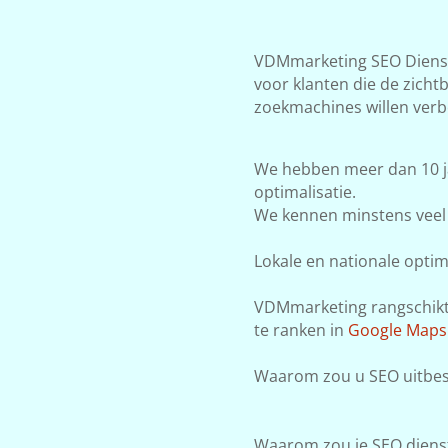
VDMmarketing SEO Dienste
voor klanten die de zicht
zoekmachines willen verb
We hebben meer dan 10 j
optimalisatie.
We kennen minstens veel 
Lokale en nationale optima
VDMmarketing rangschikt j
te ranken in
Google Maps
Waarom zou u SEO uitbes
Waarom zou je SEO dienst