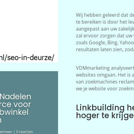
Wij hebben geleerd dat d
te bereiken is door het le
aangepast aan uw zakelij
zal ervoor zorgen dat uw
zoals Google, Bing, Yahoo!
resultaten laten zien, zod
VDMmarketing analyseert 
websites omgaan. Het is 
van zoekmachines reclame
we je website voor zoekm
 Nadelen
ce voor
Linkbuilding h
bwinkel
hoger te krijg
n
gemeen
| 0 reacties