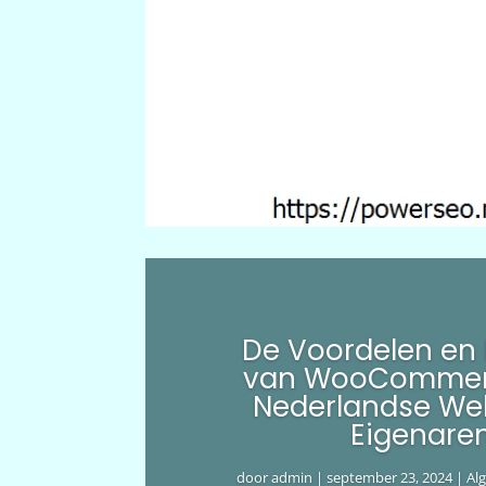
De Voordelen en
van WooCommer
Nederlandse We
Eigenare
door
admin
|
september 23, 2024
|
Al