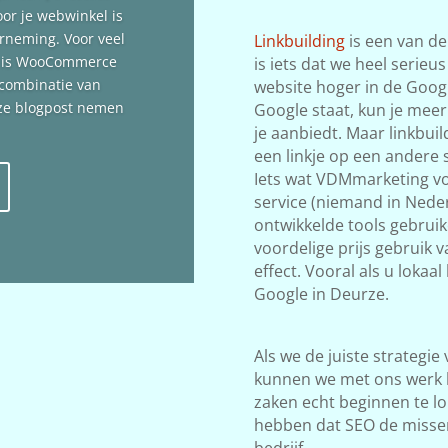
oor je webwinkel is
erneming. Voor veel
Linkbuilding
is een van de
n is WooCommerce
is iets dat we heel serieu
 combinatie van
website hoger in de Google
deze blogpost nemen
Google staat, kun je meer
je aanbiedt. Maar linkbuil
een linkje op een andere s
Iets wat VDMmarketing vol
service (niemand in Neder
ontwikkelde tools gebrui
voordelige prijs gebruik 
effect. Vooral als u lokaa
Google in Deurze.
Als we de juiste strategie
kunnen we met ons werk 
zaken echt beginnen te lop
hebben dat SEO de misse
bedrijf.