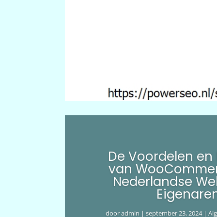
De Voordelen en
van WooCommer
Nederlandse We
Eigenare
door
admin
|
september 23, 2024
|
Al