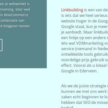
oor je webwinkel is
erneming. Voor veel
Linkbuilding
is een van de
n is WooCommerce
is iets dat we heel serieu
 combinatie van
website hoger in de Google
deze blogpost nemen
Google staat, kun je meer
je aanbiedt. Maar linkbuil
een linkje op een andere s
Iets wat VDMmarketing vol
service (niemand in Neder
ontwikkelde tools gebrui
voordelige prijs gebruik 
effect. Vooral als u lokaa
Google in Ederveen .
Als we de juiste strategie
kunnen we met ons werk 
zaken echt beginnen te lop
hebben dat SEO de misse
bedrijf.