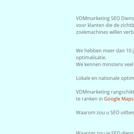
VDMmarketing SEO Dienste
voor klanten die de zicht
zoekmachines willen verb
We hebben meer dan 10 j
optimalisatie.
We kennen minstens veel 
Lokale en nationale optima
VDMmarketing rangschikt j
te ranken in
Google Maps
Waarom zou u SEO uitbes
Waarom zou je SEO dienst