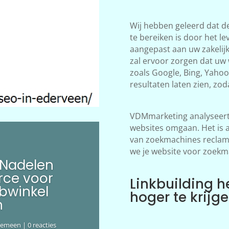
Wij hebben geleerd dat d
te bereiken is door het le
aangepast aan uw zakelij
zal ervoor zorgen dat uw
zoals Google, Bing, Yahoo!
resultaten laten zien, zod
VDMmarketing analyseert 
websites omgaan. Het is 
van zoekmachines reclame
we je website voor zoekm
 Nadelen
ce voor
Linkbuilding h
bwinkel
hoger te krijg
n
gemeen
| 0 reacties