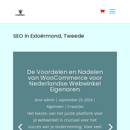
SEO in Exloërmond, Tweede
De Voordelen en Nadelen
van WooCommerce voor
Nederlandse Webwinkel
Eigenaren
door
admin
|
september 23, 2024
|
Algemeen
| 0 reacties
Het kiezen van het juiste platform voor
je webwinkel is cruciaal voor het
succes van je onderneming. Voor veel