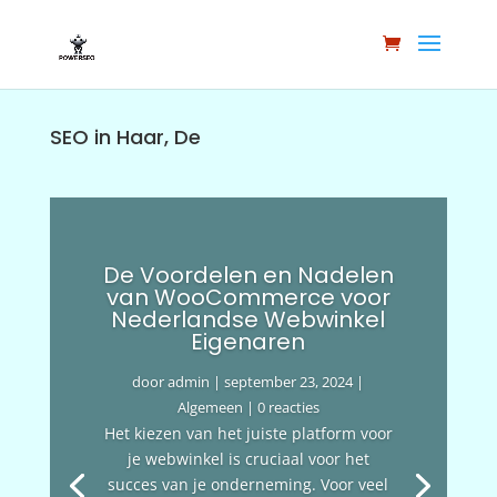
SEO in Haar, De
De Voordelen en Nadelen
van WooCommerce voor
Nederlandse Webwinkel
Eigenaren
door
admin
|
september 23, 2024
|
Algemeen
| 0 reacties
Het kiezen van het juiste platform voor
je webwinkel is cruciaal voor het
succes van je onderneming. Voor veel