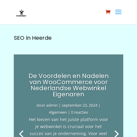
SEO in Heerde
De Voordelen en Nadelen
van WooCommerce voor
Nederlandse Webwinkel
Eigenaren
door
admin
|
september 23, 2024
|
Algemeen
| 0 reacties
Het kiezen van het juiste platform voor
je webwinkel is cruciaal voor het
succes van je onderneming. Voor veel