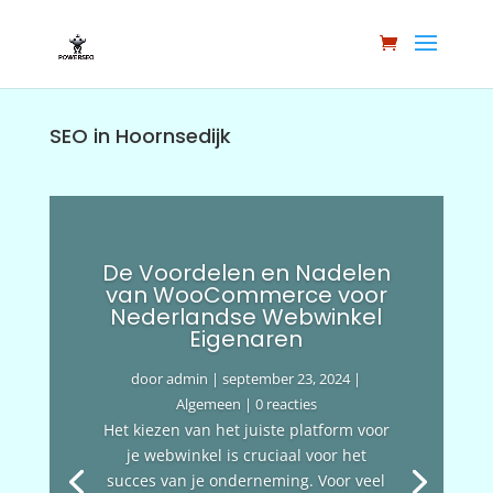
SEO in Hoornsedijk
De Voordelen en Nadelen
van WooCommerce voor
Nederlandse Webwinkel
Eigenaren
door
admin
|
september 23, 2024
|
Algemeen
| 0 reacties
Het kiezen van het juiste platform voor
je webwinkel is cruciaal voor het
succes van je onderneming. Voor veel