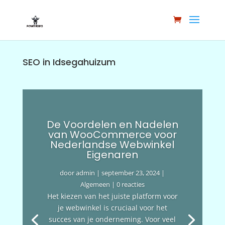
SEO in Idsegahuizum
De Voordelen en Nadelen
van WooCommerce voor
Nederlandse Webwinkel
Eigenaren
door
admin
|
september 23, 2024
|
Algemeen
| 0 reacties
Het kiezen van het juiste platform voor
je webwinkel is cruciaal voor het
succes van je onderneming. Voor veel