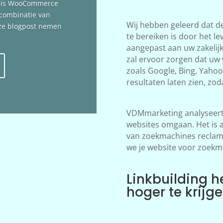
n is WooCommerce
 combinatie van
Wij hebben geleerd dat d
deze blogpost nemen
te bereiken is door het le
aangepast aan uw zakelij
zal ervoor zorgen dat uw
zoals Google, Bing, Yahoo!
resultaten laten zien, zod
VDMmarketing analyseert 
websites omgaan. Het is 
van zoekmachines reclame
we je website voor zoekm
Linkbuilding h
hoger te krijg