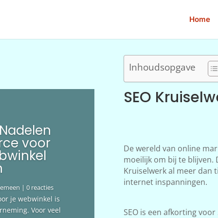
Home
Inhoudsopgave
SEO Kruiselw
 Nadelen
ce voor
De wereld van online mar
bwinkel
moeilijk om bij te blijve
n
Kruiselwerk al meer dan ti
internet inspanningen.
gemeen
| 0 reacties
oor je webwinkel is
erneming. Voor veel
SEO is een afkorting voor