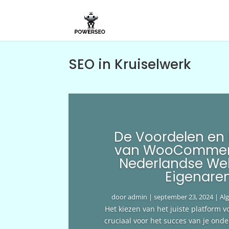
SEO in Kruiselwerk
De Voordelen en
van WooCommer
Nederlandse We
Eigenare
door
admin
|
september 23, 2024
|
Al
Het kiezen van het juiste platform v
cruciaal voor het succes van je ond