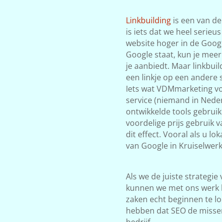
Linkbuilding
is een van de
is iets dat we heel serieu
website hoger in de Google
Google staat, kun je meer
je aanbiedt. Maar linkbuil
een linkje op een andere s
Iets wat VDMmarketing vol
service (niemand in Neder
ontwikkelde tools gebrui
voordelige prijs gebruik 
dit effect. Vooral als u l
van Google in Kruiselwerk
Als we de juiste strategie
kunnen we met ons werk 
zaken echt beginnen te lop
hebben dat SEO de misse
bedrijf.