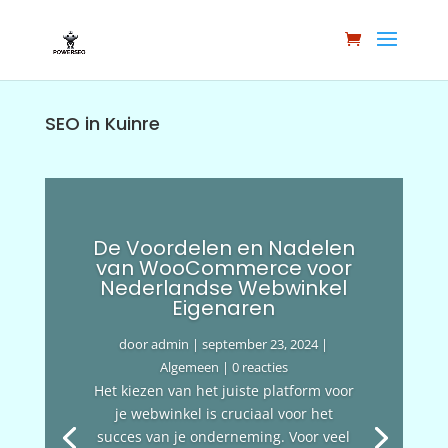
SEO in Kuinre
De Voordelen en Nadelen
van WooCommerce voor
Nederlandse Webwinkel
Eigenaren
door
admin
|
september 23, 2024
|
Algemeen
| 0 reacties
Het kiezen van het juiste platform voor
je webwinkel is cruciaal voor het
succes van je onderneming. Voor veel