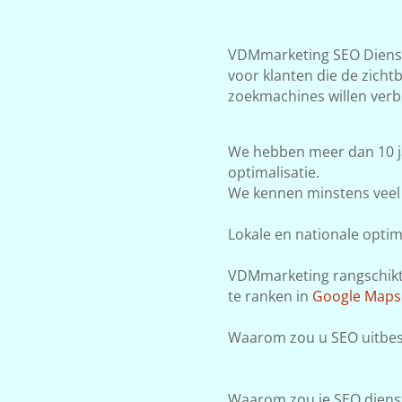
VDMmarketing SEO Dienste
voor klanten die de zicht
zoekmachines willen verb
We hebben meer dan 10 j
optimalisatie.
We kennen minstens veel 
Lokale en nationale optima
VDMmarketing rangschikt j
te ranken in
Google Maps
Waarom zou u SEO uitbest
Waarom zou je SEO dienst