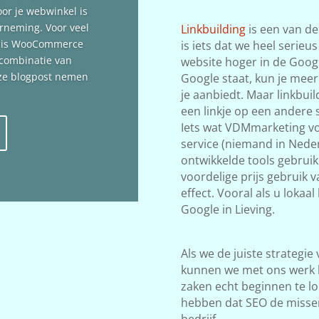
oor je webwinkel is
erneming. Voor veel
Linkbuilding
is een van de
n is WooCommerce
is iets dat we heel serieu
 combinatie van
website hoger in de Google
deze blogpost nemen
Google staat, kun je meer
je aanbiedt. Maar linkbuil
een linkje op een andere s
Iets wat VDMmarketing vol
service (niemand in Neder
ontwikkelde tools gebrui
voordelige prijs gebruik v
effect. Vooral als u lokaa
Google in Lieving.
Als we de juiste strategie
kunnen we met ons werk 
zaken echt beginnen te lop
hebben dat SEO de misse
bedrijf.