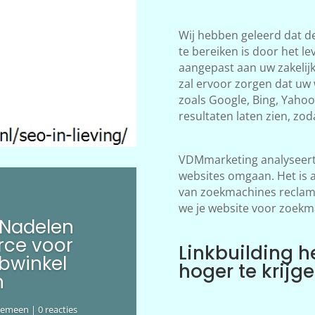
Wij hebben geleerd dat d
te bereiken is door het le
aangepast aan uw zakelij
zal ervoor zorgen dat uw
zoals Google, Bing, Yahoo!
resultaten laten zien, zod
VDMmarketing analyseert 
websites omgaan. Het is 
van zoekmachines reclame
we je website voor zoekm
 Nadelen
ce voor
Linkbuilding h
bwinkel
hoger te krijg
n
gemeen
| 0 reacties