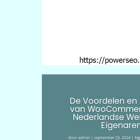
De Voordelen en
van WooCommer
Nederlandse We
Eigenare
door
admin
|
september 23, 2024
|
Al