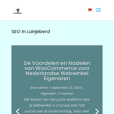
SEO in Luinjeberd
De Voordelen en Nadelen
van WooCommerce voor
Nederlandse Webwinkel
Eigenaren
door
admin
|
september 23, 2024
|
Algemeen
| 0 reacties
Het kiezen van het juiste platform voor
je webwinkel is cruciaal voor het
succes van je onderneming. Voor veel