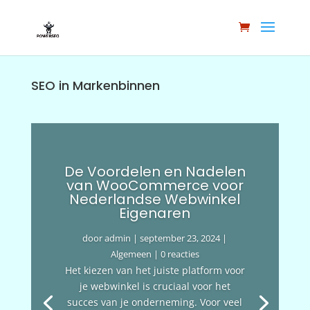
SEO in Markenbinnen
De Voordelen en Nadelen
van WooCommerce voor
Nederlandse Webwinkel
Eigenaren
door
admin
|
september 23, 2024
|
Algemeen
| 0 reacties
Het kiezen van het juiste platform voor
je webwinkel is cruciaal voor het
succes van je onderneming. Voor veel