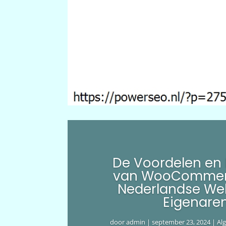
De Voordelen en
van WooCommer
Nederlandse We
Eigenare
door
admin
|
september 23, 2024
|
Al