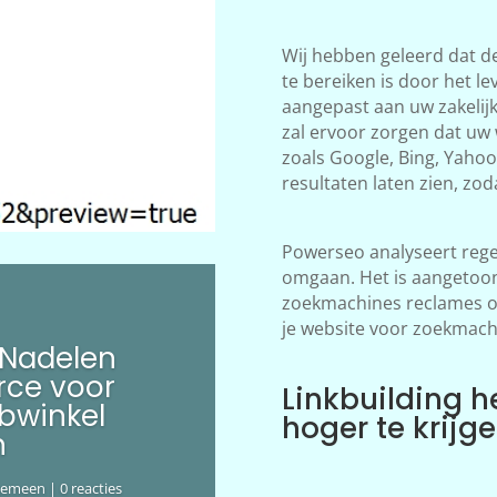
Wij hebben geleerd dat d
te bereiken is door het le
aangepast aan uw zakelij
zal ervoor zorgen dat uw
zoals Google, Bing, Yahoo!
resultaten laten zien, zod
Powerseo analyseert rege
omgaan. Het is aangetoon
zoekmachines reclames ov
je website voor zoekmach
 Nadelen
ce voor
Linkbuilding h
bwinkel
hoger te krijg
n
gemeen
| 0 reacties