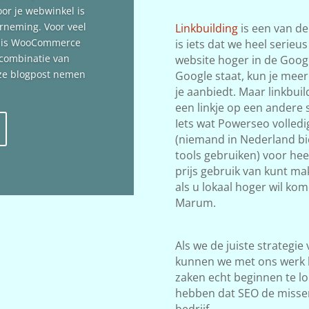
oor je webwinkel is
erneming. Voor veel
Linkbuilding
is een van de
n is WooCommerce
is iets dat we heel serieu
 combinatie van
website hoger in de Google
deze blogpost nemen
Google staat, kun je meer
je aanbiedt. Maar linkbuil
een linkje op een andere s
Iets wat Powerseo volledi
(niemand in Nederland bi
tools gebruiken) voor he
prijs gebruik van kunt ma
als u lokaal hoger wil ko
Marum.
Als we de juiste strategie
kunnen we met ons werk 
zaken echt beginnen te lop
hebben dat SEO de misse
bedrijf.