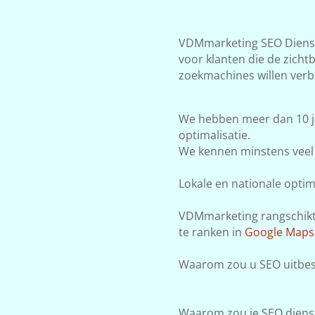
VDMmarketing SEO Dienste
voor klanten die de zicht
zoekmachines willen verb
We hebben meer dan 10 j
optimalisatie.
We kennen minstens veel 
Lokale en nationale optima
VDMmarketing rangschikt j
te ranken in
Google Maps
Waarom zou u SEO uitbes
Waarom zou je SEO dienst