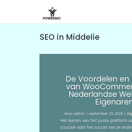
SEO in Middelie
De Voordelen en
van WooCommer
Nederlandse We
Eigenare
door
admin
|
september 23, 2024
|
Al
Het kiezen van het juiste platform v
cruciaal voor het succes van je ond