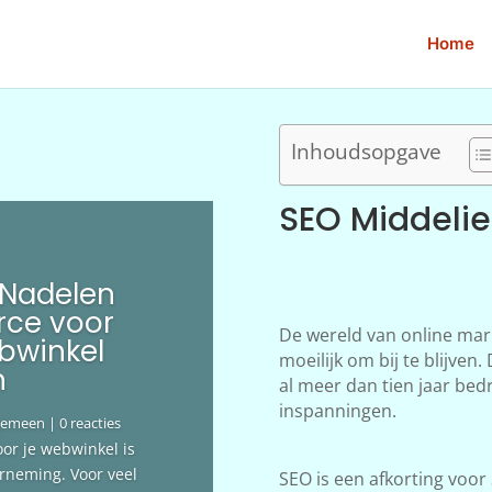
Home
Inhoudsopgave
SEO Middelie
 Nadelen
ce voor
De wereld van online mar
bwinkel
moeilijk om bij te blijve
n
al meer dan tien jaar bedr
inspanningen.
gemeen
| 0 reacties
oor je webwinkel is
erneming. Voor veel
SEO is een afkorting voor