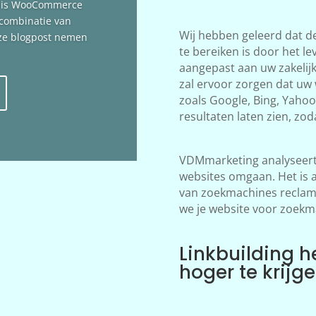
n is WooCommerce
 combinatie van
Wij hebben geleerd dat d
deze blogpost nemen
te bereiken is door het le
aangepast aan uw zakelij
zal ervoor zorgen dat uw
zoals Google, Bing, Yahoo!
resultaten laten zien, zod
VDMmarketing analyseert 
websites omgaan. Het is 
van zoekmachines reclame
we je website voor zoekm
Linkbuilding h
hoger te krijg