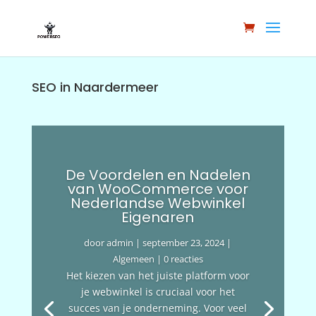
SEO in Naardermeer
De Voordelen en Nadelen
van WooCommerce voor
Nederlandse Webwinkel
Eigenaren
door
admin
|
september 23, 2024
|
Algemeen
| 0 reacties
Het kiezen van het juiste platform voor
je webwinkel is cruciaal voor het
succes van je onderneming. Voor veel