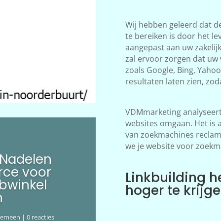
Wij hebben geleerd dat d
te bereiken is door het le
aangepast aan uw zakelij
zal ervoor zorgen dat uw
zoals Google, Bing, Yahoo!
resultaten laten zien, zod
VDMmarketing analyseert 
websites omgaan. Het is 
van zoekmachines reclame
we je website voor zoekm
 Nadelen
ce voor
Linkbuilding h
bwinkel
hoger te krijg
n
gemeen
| 0 reacties