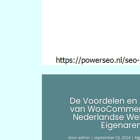
De Voordelen en
van WooCommer
Nederlandse We
Eigenare
door
admin
|
september 23, 2024
|
Al