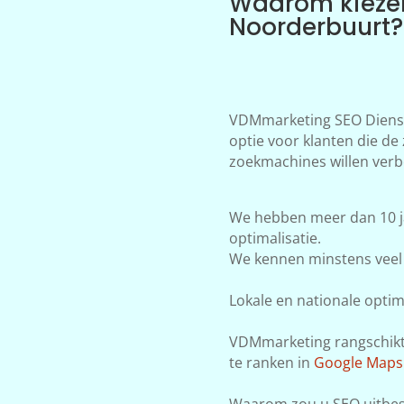
Waarom kieze
Noorderbuurt?
VDMmarketing SEO Dienst
optie voor klanten die de
zoekmachines willen verb
We hebben meer dan 10 j
optimalisatie.
We kennen minstens veel 
Lokale en nationale optima
VDMmarketing rangschikt j
te ranken in
Google Maps
Waarom zou u SEO uitbes