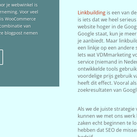
oor je webwinkel is
erneming. Voor veel
Linkbuilding
is een van de
n is WooCommerce
is iets dat we heel serieu
 combinatie van
website hoger in de Google
deze blogpost nemen
Google staat, kun je meer
je aanbiedt. Maar linkbuil
een linkje op een andere s
Iets wat VDMmarketing vol
service (niemand in Neder
ontwikkelde tools gebrui
voordelige prijs gebruik
heeft dit effect. Vooral a
zoekresultaten van Googl
Als we de juiste strategie
kunnen we met ons werk 
zaken echt beginnen te lop
hebben dat SEO de misse
bedrijf.