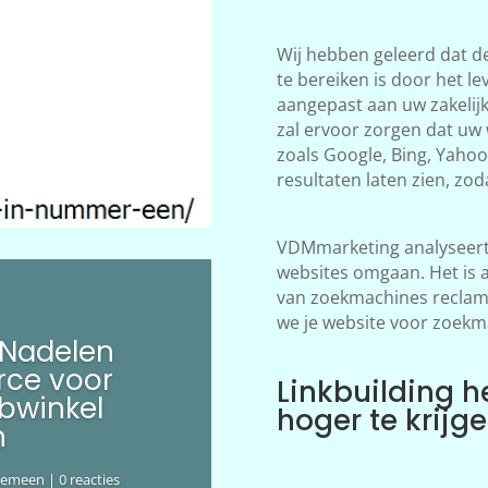
Wij hebben geleerd dat d
te bereiken is door het le
aangepast aan uw zakelij
zal ervoor zorgen dat uw
zoals Google, Bing, Yahoo!
resultaten laten zien, zod
VDMmarketing analyseert 
websites omgaan. Het is 
van zoekmachines reclame
we je website voor zoekm
 Nadelen
ce voor
Linkbuilding h
bwinkel
hoger te krijg
n
gemeen
| 0 reacties