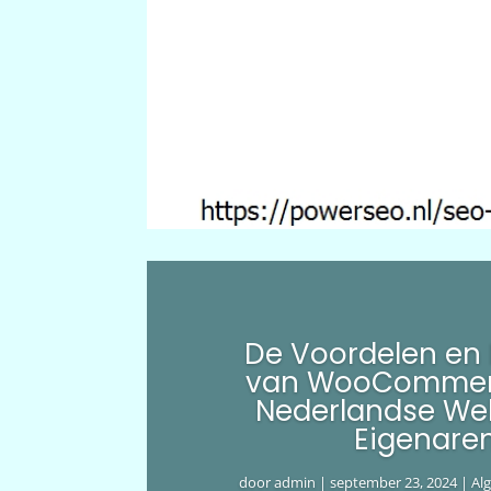
De Voordelen en
van WooCommer
Nederlandse We
Eigenare
door
admin
|
september 23, 2024
|
Al