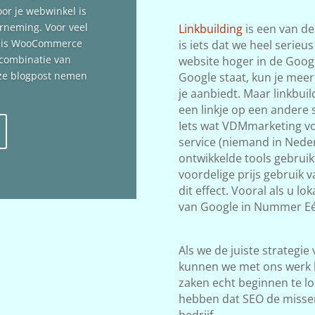
oor je webwinkel is
erneming. Voor veel
Linkbuilding
is een van de
n is WooCommerce
is iets dat we heel serieu
 combinatie van
website hoger in de Google
deze blogpost nemen
Google staat, kun je meer
je aanbiedt. Maar linkbuil
een linkje op een andere s
Iets wat VDMmarketing vol
service (niemand in Neder
ontwikkelde tools gebrui
voordelige prijs gebruik
dit effect. Vooral als u l
van Google in Nummer Eé
Als we de juiste strategie
kunnen we met ons werk 
zaken echt beginnen te lop
hebben dat SEO de misse
bedrijf.