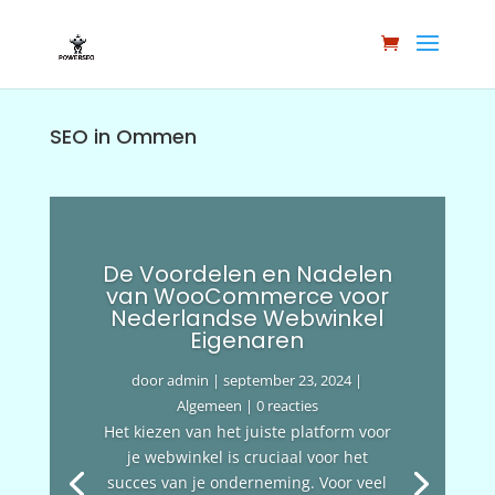
SEO in Ommen
De Voordelen en Nadelen
van WooCommerce voor
Nederlandse Webwinkel
Eigenaren
door
admin
|
september 23, 2024
|
Algemeen
| 0 reacties
Het kiezen van het juiste platform voor
je webwinkel is cruciaal voor het
succes van je onderneming. Voor veel