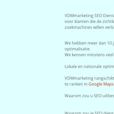
VDMmarketing SEO Dienste
voor klanten die de zicht
zoekmachines willen verb
We hebben meer dan 10 j
optimalisatie.
We kennen minstens veel 
Lokale en nationale optima
VDMmarketing rangschikt j
te ranken in
Google Maps
Waarom zou u SEO uitbes
Waarom zou je SEO dienst