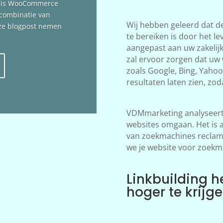
n is WooCommerce
 combinatie van
Wij hebben geleerd dat d
deze blogpost nemen
te bereiken is door het le
aangepast aan uw zakelij
zal ervoor zorgen dat uw
zoals Google, Bing, Yahoo!
resultaten laten zien, zod
VDMmarketing analyseert 
websites omgaan. Het is 
van zoekmachines reclame
we je website voor zoekm
Linkbuilding h
hoger te krijg