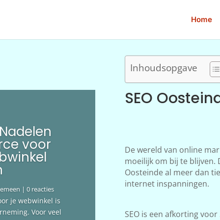
Home
Inhoudsopgave
SEO Oostein
 Nadelen
ce voor
De wereld van online mar
bwinkel
moeilijk om bij te blijve
n
Oosteinde al meer dan tie
internet inspanningen.
gemeen
| 0 reacties
oor je webwinkel is
erneming. Voor veel
SEO is een afkorting voor