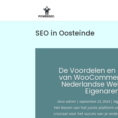
SEO in Oosteinde
De Voordelen en
van WooCommer
Nederlandse We
Eigenare
door
admin
|
september 23, 2024
|
Al
Het kiezen van het juiste platform v
cruciaal voor het succes van je ond