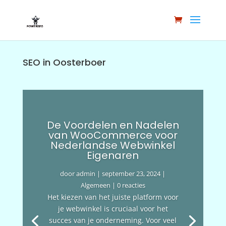
SEO in Oosterboer
De Voordelen en Nadelen
van WooCommerce voor
Nederlandse Webwinkel
Eigenaren
door
admin
|
september 23, 2024
|
Algemeen
| 0 reacties
Het kiezen van het juiste platform voor
je webwinkel is cruciaal voor het
succes van je onderneming. Voor veel