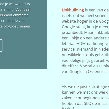
oor je webwinkel is
erneming. Voor veel
Linkbuilding
is een van de
n is WooCommerce
is iets dat we heel serieu
 combinatie van
website hoger in de Google
deze blogpost nemen
Google staat, kun je meer
je aanbiedt. Maar linkbuil
een linkje op een andere s
Iets wat VDMmarketing vol
service (niemand in Neder
ontwikkelde tools gebrui
voordelige prijs gebruik 
dit effect. Vooral als u l
van Google in Ossendrech
Als we de juiste strategie
kunnen we met ons werk 
zaken echt beginnen te lop
hebben dat SEO de misse
bedrijf.