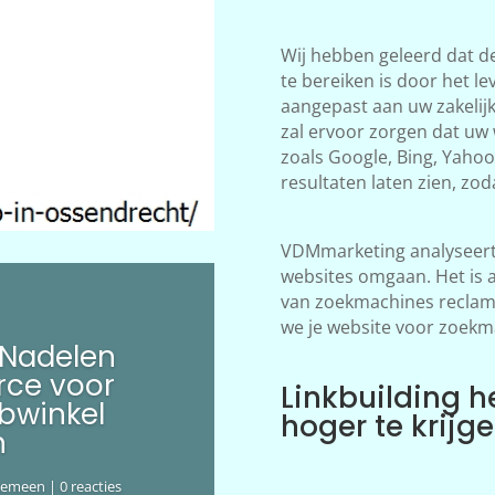
Wij hebben geleerd dat d
te bereiken is door het le
aangepast aan uw zakelij
zal ervoor zorgen dat uw
zoals Google, Bing, Yahoo!
resultaten laten zien, zod
VDMmarketing analyseert 
websites omgaan. Het is 
van zoekmachines reclame
we je website voor zoekm
 Nadelen
ce voor
Linkbuilding h
bwinkel
hoger te krijg
n
gemeen
| 0 reacties