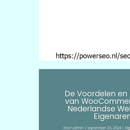
De Voordelen en
van WooCommer
Nederlandse We
Eigenare
door
admin
|
september 23, 2024
|
Al