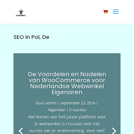
SEO in Pol, De
De Voordelen en Nadelen
van WooCommerce voor
Nederlandse Webwinkel
Eigenaren
door
admin
|
september 23, 2024
|
Algemeen
| 0 reacties
Het kiezen van het juiste platform voor
je webwinkel is cruciaal voor het
succes van je onderneming. Voor veel