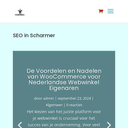
SEO in Scharmer
De Voordelen en Nadelen
van WooCommerce voor
Nederlandse Webwinkel
Eigenaren
door
admin
|
september 23, 2024
|
Algemeen
| 0 reacties
Het kiezen van het juiste platform voor
je webwinkel is cruciaal voor het
succes van je onderneming. Voor veel