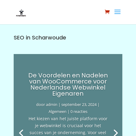
SEO in Scharwoude
De Voordelen en Nadelen
van WooCommerce voor
Nederlandse Webwinkel
Eigenaren
door
admin
|
september 23, 2024
|
Algemeen
| 0 reacties
Het kiezen van het juiste platform voor
je webwinkel is cruciaal voor het
succes van je onderneming. Voor veel