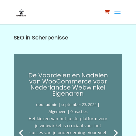
SEO in Scherpenisse
De Voordelen en Nadelen
van WooCommerce voor
Nederlandse Webwinkel
Eigenaren
door
admin
|
september 23, 2024
|
Algemeen
| 0 reacties
Het kiezen van het juiste platform voor
je webwinkel is cruciaal voor het
succes van je onderneming. Voor veel