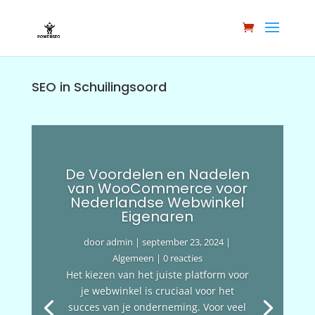
SEO in Schuilingsoord
De Voordelen en Nadelen
van WooCommerce voor
Nederlandse Webwinkel
Eigenaren
door
admin
|
september 23, 2024
|
Algemeen
| 0 reacties
Het kiezen van het juiste platform voor
je webwinkel is cruciaal voor het
succes van je onderneming. Voor veel