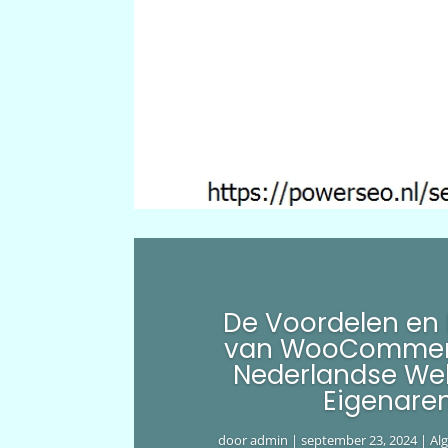
De Voordelen en
van WooCommer
Nederlandse We
Eigenare
door
admin
|
september 23, 2024
|
Al