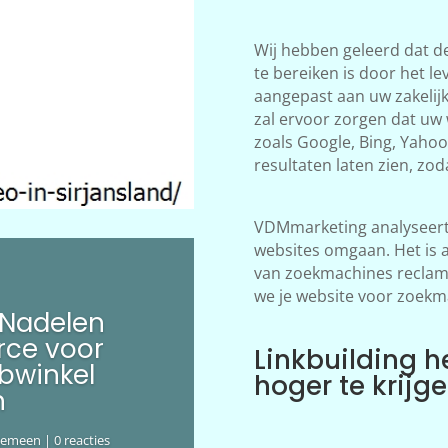
Wij hebben geleerd dat d
te bereiken is door het le
aangepast aan uw zakelij
zal ervoor zorgen dat uw
zoals Google, Bing, Yahoo!
resultaten laten zien, zod
VDMmarketing analyseert 
websites omgaan. Het is 
van zoekmachines reclame
we je website voor zoekm
 Nadelen
ce voor
Linkbuilding h
bwinkel
hoger te krijg
n
gemeen
| 0 reacties