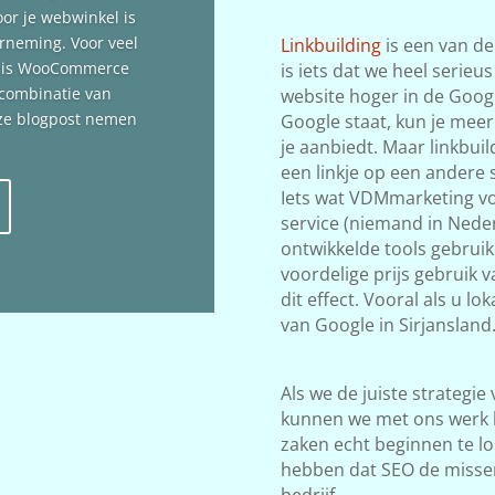
oor je webwinkel is
erneming. Voor veel
Linkbuilding
is een van de
n is WooCommerce
is iets dat we heel serieu
 combinatie van
website hoger in de Google
deze blogpost nemen
Google staat, kun je meer
je aanbiedt. Maar linkbuil
een linkje op een andere s
Iets wat VDMmarketing vol
service (niemand in Neder
ontwikkelde tools gebrui
voordelige prijs gebruik 
dit effect. Vooral als u l
van Google in Sirjansland
Als we de juiste strategie
kunnen we met ons werk 
zaken echt beginnen te lop
hebben dat SEO de misse
bedrijf.