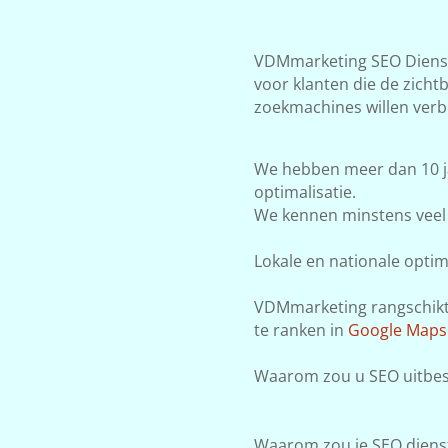
VDMmarketing SEO Dienste
voor klanten die de zicht
zoekmachines willen verb
We hebben meer dan 10 j
optimalisatie.
We kennen minstens veel 
Lokale en nationale optima
VDMmarketing rangschikt j
te ranken in
Google Maps
Waarom zou u SEO uitbest
Waarom zou je SEO dienst