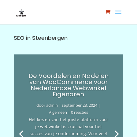
SEO in Steenbergen
De Voordelen en Nadelen
van WooCommerce voor
Nederlandse Webwinkel
Eigenaren
door
admin
|
september 23, 2024
|
Algemeen
| 0 reacties
Het kiezen van het juiste platform voor
je webwinkel is cruciaal voor het
succes van je onderneming. Voor veel