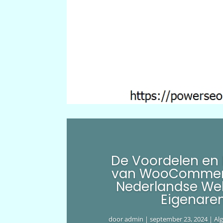
De Voordelen en
van WooCommer
Nederlandse We
Eigenare
door
admin
|
september 23, 2024
|
Al