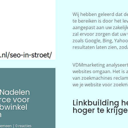
Wij hebben geleerd dat d
te bereiken is door het le
aangepast aan uw zakelij
zal ervoor zorgen dat uw
zoals Google, Bing, Yahoo!
resultaten laten zien, zod
VDMmarketing analyseert 
websites omgaan. Het is 
van zoekmachines reclame
we je website voor zoekm
 Nadelen
ce voor
Linkbuilding h
bwinkel
hoger te krijg
n
gemeen
| 0 reacties