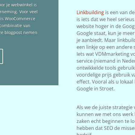
oor je webwinkel is
erneming. Voor veel
Linkbuilding
is een van de
n is WooCommerce
is iets dat we heel serieu
 combinatie van
website hoger in de Google
deze blogpost nemen
Google staat, kun je meer
je aanbiedt. Maar linkbuil
een linkje op een andere s
Iets wat VDMmarketing vol
service (niemand in Neder
ontwikkelde tools gebrui
voordelige prijs gebruik v
effect. Vooral als u lokaa
Google in Stroet.
Als we de juiste strategie
kunnen we met ons werk 
zaken echt beginnen te lop
hebben dat SEO de misse
bedrijf.