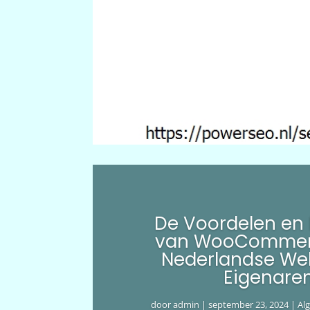
De Voordelen en
van WooCommer
Nederlandse We
Eigenare
door
admin
|
september 23, 2024
|
Al