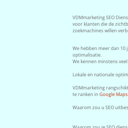
VDMmarketing SEO Dienst
voor klanten die de zicht
zoekmachines willen verb
We hebben meer dan 10 j
optimalisatie.
We kennen minstens veel 
Lokale en nationale optima
VDMmarketing rangschikt j
te ranken in
Google Maps
Waarom zou u SEO uitbes
Waarom zou je SEO dienst