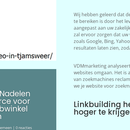
Wij hebben geleerd dat d
te bereiken is door het le
aangepast aan uw zakelij
zal ervoor zorgen dat uw
zoals Google, Bing, Yahoo!
resultaten laten zien, zod
VDMmarketing analyseert 
websites omgaan. Het is 
van zoekmachines reclame
we je website voor zoekm
 Nadelen
ce voor
Linkbuilding h
bwinkel
hoger te krijg
n
gemeen
| 0 reacties