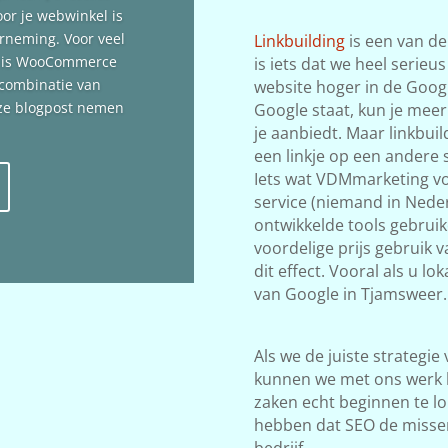
oor je webwinkel is
erneming. Voor veel
Linkbuilding
is een van de
n is WooCommerce
is iets dat we heel serieu
 combinatie van
website hoger in de Google
deze blogpost nemen
Google staat, kun je meer
je aanbiedt. Maar linkbuil
een linkje op een andere s
Iets wat VDMmarketing vol
service (niemand in Neder
ontwikkelde tools gebrui
voordelige prijs gebruik 
dit effect. Vooral als u l
van Google in Tjamsweer.
Als we de juiste strategie
kunnen we met ons werk 
zaken echt beginnen te lop
hebben dat SEO de misse
bedrijf.