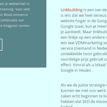
oor je webwinkel is
erneming. Voor veel
Linkbuilding
is een van de
n is WooCommerce
is iets dat we heel serieu
 combinatie van
website hoger in de Google
deze blogpost nemen
Google staat, kun je meer
je aanbiedt. Maar linkbuil
een linkje op een andere s
Iets wat VDMmarketing vol
service (niemand in Neder
ontwikkelde tools gebrui
voordelige prijs gebruik 
effect. Vooral als u lokaa
Google in Veulen .
Als we de juiste strategie
kunnen we met ons werk 
zaken echt beginnen te lop
hebben dat SEO de misse
bedrijf.