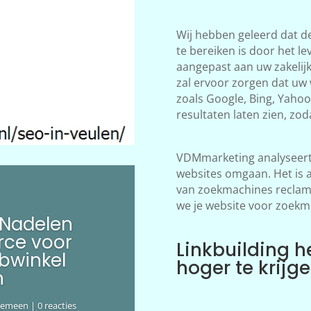
Wij hebben geleerd dat d
te bereiken is door het le
aangepast aan uw zakelij
zal ervoor zorgen dat uw
zoals Google, Bing, Yahoo!
resultaten laten zien, zod
VDMmarketing analyseert 
websites omgaan. Het is 
van zoekmachines reclame
we je website voor zoekm
 Nadelen
ce voor
Linkbuilding h
bwinkel
hoger te krijg
n
gemeen
| 0 reacties