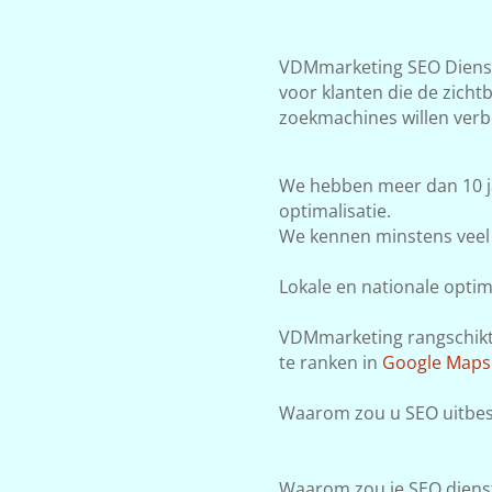
VDMmarketing SEO Dienste
voor klanten die de zicht
zoekmachines willen verb
We hebben meer dan 10 j
optimalisatie.
We kennen minstens veel 
Lokale en nationale optima
VDMmarketing rangschikt j
te ranken in
Google Maps
Waarom zou u SEO uitbes
Waarom zou je SEO dienst