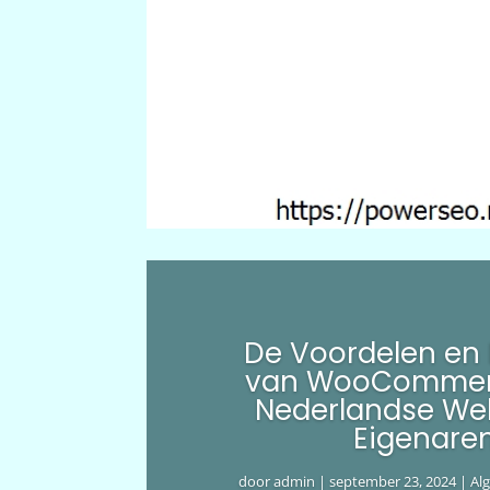
De Voordelen en
van WooCommer
Nederlandse We
Eigenare
door
admin
|
september 23, 2024
|
Al