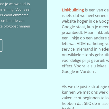
oor je webwinkel is
erneming. Voor veel
Linkbuilding
is een van de
n is WooCommerce
is iets dat we heel serieu
 combinatie van
website hoger in de Google
deze blogpost nemen
Google staat, kun je meer
je aanbiedt. Maar linkbuil
een linkje op een andere s
Iets wat VDMmarketing vol
service (niemand in Neder
ontwikkelde tools gebrui
voordelige prijs gebruik 
effect. Vooral als u lokaa
Google in Vorden .
Als we de juiste strategie
kunnen we met ons werk 
zaken echt beginnen te lop
hebben dat SEO de misse
bedrijf.