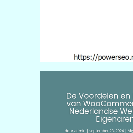
De Voordelen en
van WooCommer
Nederlandse We
Eigenare
door
admin
|
september 23, 2024
|
Al