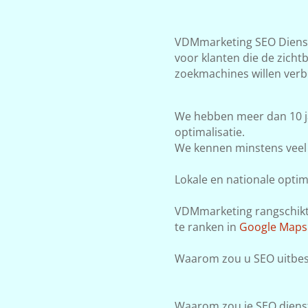
VDMmarketing SEO Dienste
voor klanten die de zicht
zoekmachines willen verb
We hebben meer dan 10 j
optimalisatie.
We kennen minstens veel 
Lokale en nationale optima
VDMmarketing rangschikt j
te ranken in
Google Maps
Waarom zou u SEO uitbes
Waarom zou je SEO dienst