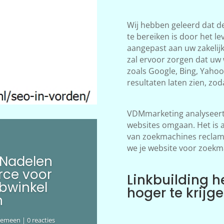
Wij hebben geleerd dat d
te bereiken is door het le
aangepast aan uw zakelij
zal ervoor zorgen dat uw
zoals Google, Bing, Yahoo!
resultaten laten zien, zod
VDMmarketing analyseert 
websites omgaan. Het is 
van zoekmachines reclame
we je website voor zoekm
 Nadelen
ce voor
Linkbuilding h
bwinkel
hoger te krijg
n
gemeen
| 0 reacties