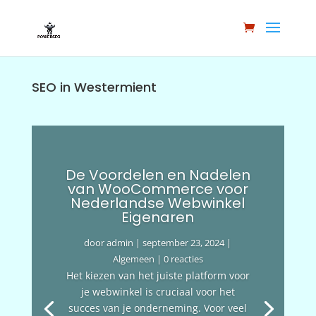
SEO in Westermient
De Voordelen en Nadelen
van WooCommerce voor
Nederlandse Webwinkel
Eigenaren
door
admin
|
september 23, 2024
|
Algemeen
| 0 reacties
Het kiezen van het juiste platform voor
je webwinkel is cruciaal voor het
succes van je onderneming. Voor veel