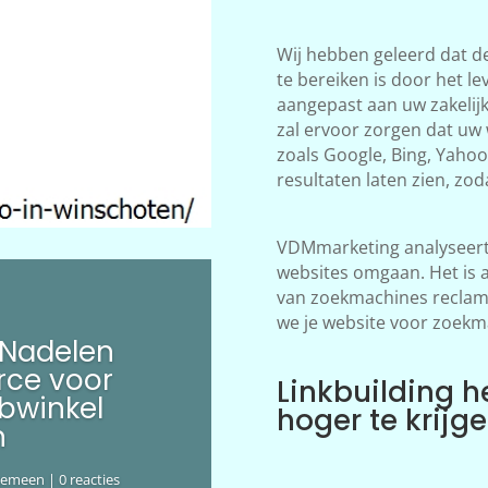
Wij hebben geleerd dat d
te bereiken is door het le
aangepast aan uw zakelij
zal ervoor zorgen dat uw
zoals Google, Bing, Yahoo!
resultaten laten zien, zod
VDMmarketing analyseert 
websites omgaan. Het is 
van zoekmachines reclame
we je website voor zoekm
 Nadelen
ce voor
Linkbuilding h
bwinkel
hoger te krijg
n
gemeen
| 0 reacties