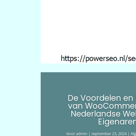
De Voordelen en
van WooCommer
Nederlandse We
Eigenare
door
admin
|
september 23, 2024
|
Al