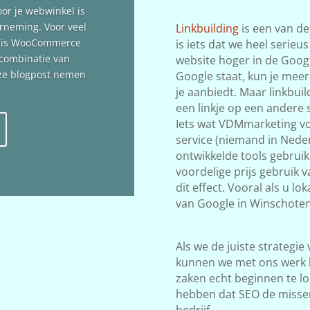
oor je webwinkel is
erneming. Voor veel
Linkbuilding
is een van de
n is WooCommerce
is iets dat we heel serieu
 combinatie van
website hoger in de Google
deze blogpost nemen
Google staat, kun je meer
je aanbiedt. Maar linkbuil
een linkje op een andere s
Iets wat VDMmarketing vol
service (niemand in Neder
ontwikkelde tools gebrui
voordelige prijs gebruik 
dit effect. Vooral als u l
van Google in Winschoten
Als we de juiste strategie
kunnen we met ons werk 
zaken echt beginnen te lop
hebben dat SEO de misse
bedrijf.