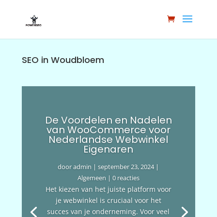
SEO in Woudbloem
De Voordelen en Nadelen
van WooCommerce voor
Nederlandse Webwinkel
Eigenaren
door
admin
|
september 23, 2024
|
Algemeen
| 0 reacties
Het kiezen van het juiste platform voor
je webwinkel is cruciaal voor het
succes van je onderneming. Voor veel