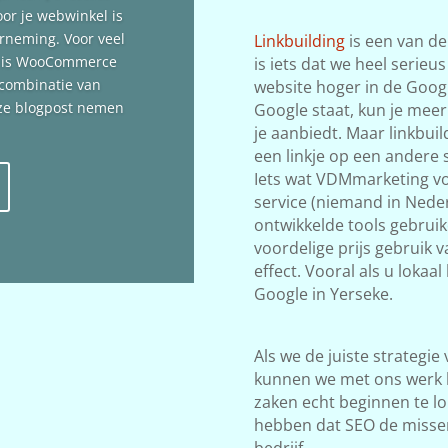
oor je webwinkel is
erneming. Voor veel
Linkbuilding
is een van de
n is WooCommerce
is iets dat we heel serieu
 combinatie van
website hoger in de Google
deze blogpost nemen
Google staat, kun je meer
je aanbiedt. Maar linkbuil
een linkje op een andere s
Iets wat VDMmarketing vol
service (niemand in Neder
ontwikkelde tools gebrui
voordelige prijs gebruik 
effect. Vooral als u lokaa
Google in Yerseke.
Als we de juiste strategie
kunnen we met ons werk 
zaken echt beginnen te lop
hebben dat SEO de misse
bedrijf.