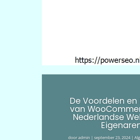
De Voordelen en
van WooCommer
Nederlandse We
Eigenare
door
admin
|
september 23, 2024
|
Al