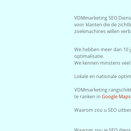
VDMmarketing SEO Dienste
voor klanten die de zicht
zoekmachines willen verb
We hebben meer dan 10 j
optimalisatie.
We kennen minstens veel 
Lokale en nationale optima
VDMmarketing rangschikt j
te ranken in
Google Maps
Waarom zou u SEO uitbes
Waarom zou je SEO dienst