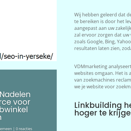
Wij hebben geleerd dat d
te bereiken is door het le
aangepast aan uw zakelij
zal ervoor zorgen dat uw
zoals Google, Bing, Yahoo!
resultaten laten zien, zod
VDMmarketing analyseert 
websites omgaan. Het is 
van zoekmachines reclame
we je website voor zoekm
 Nadelen
ce voor
Linkbuilding h
bwinkel
hoger te krijg
n
gemeen
| 0 reacties