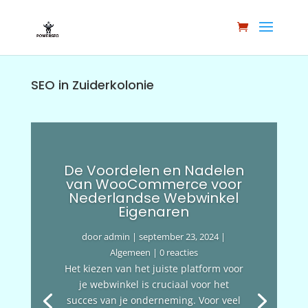
SEO in Zuiderkolonie
De Voordelen en Nadelen
van WooCommerce voor
Nederlandse Webwinkel
Eigenaren
door
admin
|
september 23, 2024
|
Algemeen
| 0 reacties
Het kiezen van het juiste platform voor
je webwinkel is cruciaal voor het
succes van je onderneming. Voor veel