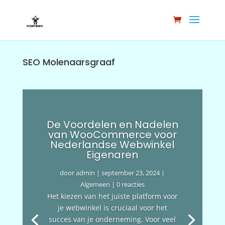
SEO Molenaarsgraaf
De Voordelen en Nadelen
van WooCommerce voor
Nederlandse Webwinkel
Eigenaren
door
admin
|
september 23, 2024
|
Algemeen
| 0 reacties
Het kiezen van het juiste platform voor
je webwinkel is cruciaal voor het
succes van je onderneming. Voor veel