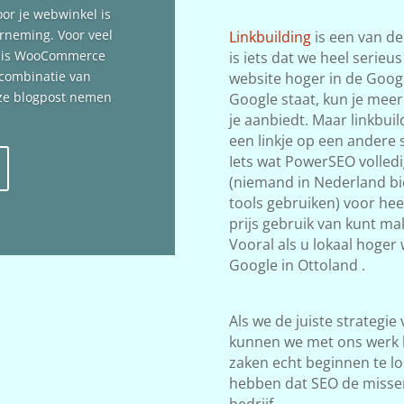
oor je webwinkel is
erneming. Voor veel
Linkbuilding
is een van de
n is WooCommerce
is iets dat we heel serieu
 combinatie van
website hoger in de Google
deze blogpost nemen
Google staat, kun je meer
je aanbiedt. Maar linkbuil
een linkje op een andere s
Iets wat PowerSEO volledi
(niemand in Nederland bi
tools gebruiken) voor he
prijs gebruik van kunt mak
Vooral als u lokaal hoger
Google in Ottoland .
Als we de juiste strategie
kunnen we met ons werk 
zaken echt beginnen te lop
hebben dat SEO de misse
bedrijf.