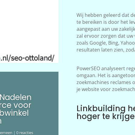
Wij hebben geleerd dat d
te bereiken is door het le
aangepast aan uw zakelij
zal ervoor zorgen dat uw
zoals Google, Bing, Yahoo!
resultaten laten zien, zod
PowerSEO analyseert rege
omgaan. Het is aangetoon
zoekmachines reclames ov
je website voor zoekmach
 Nadelen
ce voor
Linkbuilding h
bwinkel
hoger te krijg
n
gemeen
| 0 reacties