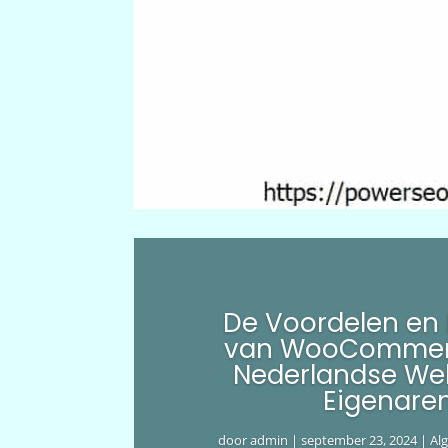
De Voordelen en
van WooCommer
Nederlandse We
Eigenare
door
admin
|
september 23, 2024
|
Al