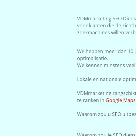
VDMmarketing SEO Dienste
voor klanten die de zicht
zoekmachines willen verb
We hebben meer dan 10 j
optimalisatie.
We kennen minstens veel 
Lokale en nationale optima
VDMmarketing rangschikt j
te ranken in
Google Maps
Waarom zou u SEO uitbes
Waarom zou je SEO dienst