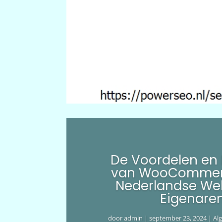
De Voordelen en
van WooCommer
Nederlandse We
Eigenare
door
admin
|
september 23, 2024
|
Al