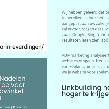
Wij hebben geleerd dat d
te bereiken is door het le
aangepast aan uw zakelij
zal ervoor zorgen dat uw
zoals Google, Bing, Yahoo!
resultaten laten zien, zod
VDMmarketing analyseert 
websites omgaan. Het is 
van zoekmachines reclame
we je website voor zoekm
 Nadelen
ce voor
Linkbuilding h
bwinkel
hoger te krijg
n
gemeen
| 0 reacties