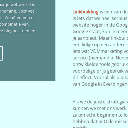
oor je webwinkel is
erneming. Voor veel
Linkbuilding
is een van de
n is WooCommerce
is iets dat we heel serieu
 combinatie van
website hoger in de Google
deze blogpost nemen
Google staat, kun je meer
je aanbiedt. Maar linkbuil
een linkje op een andere s
Iets wat VDMmarketing vol
service (niemand in Neder
ontwikkelde tools gebrui
voordelige prijs gebruik 
dit effect. Vooral als u l
van Google in Everdingen 
Als we de juiste strategie
kunnen we met ons werk 
zaken echt beginnen te lop
hebben dat SEO de misse
bedrijf.