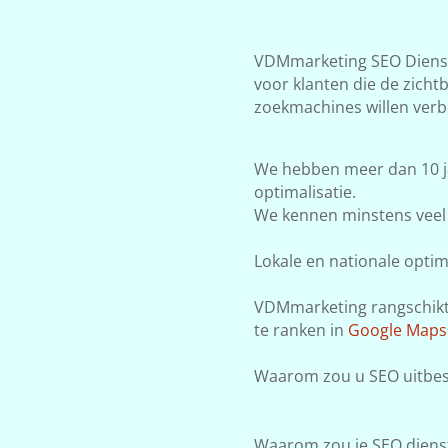
VDMmarketing SEO Dienste
voor klanten die de zicht
zoekmachines willen verb
We hebben meer dan 10 j
optimalisatie.
We kennen minstens veel 
Lokale en nationale optima
VDMmarketing rangschikt j
te ranken in
Google Maps
Waarom zou u SEO uitbest
Waarom zou je SEO dienst