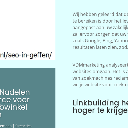
Wij hebben geleerd dat d
te bereiken is door het le
aangepast aan uw zakelij
zal ervoor zorgen dat uw
zoals Google, Bing, Yahoo!
resultaten laten zien, zod
VDMmarketing analyseert 
websites omgaan. Het is 
van zoekmachines reclame
we je website voor zoekm
 Nadelen
ce voor
Linkbuilding h
bwinkel
hoger te krijg
n
gemeen
| 0 reacties