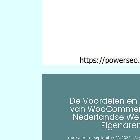
De Voordelen en
van WooCommer
Nederlandse We
Eigenare
door
admin
|
september 23, 2024
|
Al