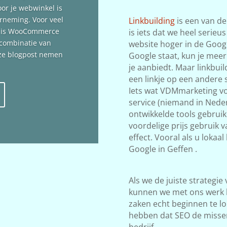
oor je webwinkel is
erneming. Voor veel
Linkbuilding
is een van de
n is WooCommerce
is iets dat we heel serieu
 combinatie van
website hoger in de Google
deze blogpost nemen
Google staat, kun je meer
je aanbiedt. Maar linkbuil
een linkje op een andere s
Iets wat VDMmarketing vol
service (niemand in Neder
ontwikkelde tools gebrui
voordelige prijs gebruik 
effect. Vooral als u lokaa
Google in Geffen .
Als we de juiste strategie
kunnen we met ons werk 
zaken echt beginnen te lop
hebben dat SEO de misse
bedrijf.