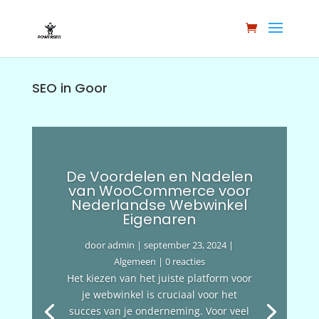
SEO in Goor
De Voordelen en Nadelen
van WooCommerce voor
Nederlandse Webwinkel
Eigenaren
door
admin
|
september 23, 2024
|
Algemeen
| 0 reacties
Het kiezen van het juiste platform voor
je webwinkel is cruciaal voor het
succes van je onderneming. Voor veel