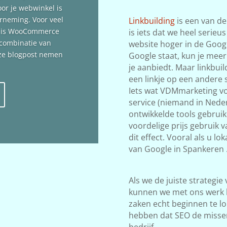
oor je webwinkel is
erneming. Voor veel
Linkbuilding
is een van de
n is WooCommerce
is iets dat we heel serieu
 combinatie van
website hoger in de Google
deze blogpost nemen
Google staat, kun je meer
je aanbiedt. Maar linkbuil
een linkje op een andere s
Iets wat VDMmarketing vol
service (niemand in Neder
ontwikkelde tools gebrui
voordelige prijs gebruik 
dit effect. Vooral als u l
van Google in Spankeren 
Als we de juiste strategie
kunnen we met ons werk 
zaken echt beginnen te lop
hebben dat SEO de misse
bedrijf.