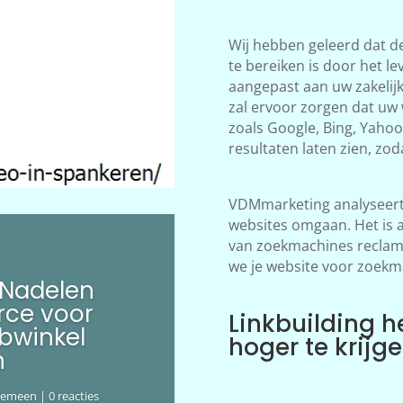
Wij hebben geleerd dat d
te bereiken is door het le
aangepast aan uw zakelij
zal ervoor zorgen dat uw
zoals Google, Bing, Yahoo!
resultaten laten zien, zod
VDMmarketing analyseert 
websites omgaan. Het is 
van zoekmachines reclame
we je website voor zoekm
 Nadelen
ce voor
Linkbuilding h
bwinkel
hoger te krijg
n
gemeen
| 0 reacties