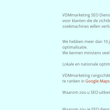
VDMmarketing SEO Dienste
voor klanten die de zicht
zoekmachines willen verb
We hebben meer dan 10 j
optimalisatie.
We kennen minstens veel 
Lokale en nationale optima
VDMmarketing rangschikt j
te ranken in
Google Maps
Waarom zou u SEO uitbes
Waarom zou je SEO dienst