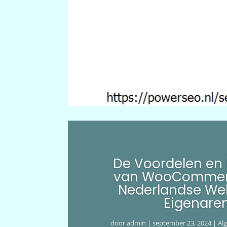
De Voordelen en
van WooCommer
Nederlandse We
Eigenare
door
admin
|
september 23, 2024
|
Al