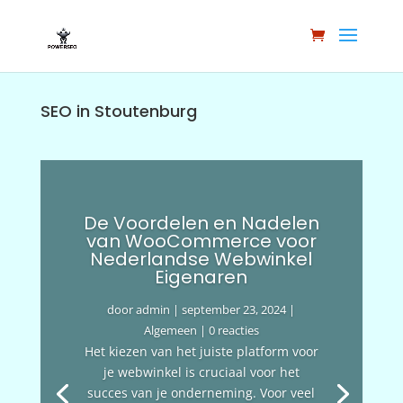
SEO in Stoutenburg
De Voordelen en Nadelen
van WooCommerce voor
Nederlandse Webwinkel
Eigenaren
door
admin
|
september 23, 2024
|
Algemeen
| 0 reacties
Het kiezen van het juiste platform voor
je webwinkel is cruciaal voor het
succes van je onderneming. Voor veel