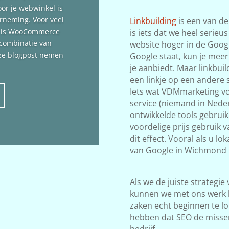
oor je webwinkel is
erneming. Voor veel
Linkbuilding
is een van de
n is WooCommerce
is iets dat we heel serieu
 combinatie van
website hoger in de Google
deze blogpost nemen
Google staat, kun je meer
je aanbiedt. Maar linkbuil
een linkje op een andere s
Iets wat VDMmarketing vol
service (niemand in Neder
ontwikkelde tools gebrui
voordelige prijs gebruik
dit effect. Vooral als u l
van Google in Wichmond 
Als we de juiste strategie
kunnen we met ons werk 
zaken echt beginnen te lop
hebben dat SEO de misse
bedrijf.