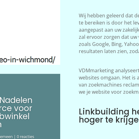
Wij hebben geleerd dat d
te bereiken is door het le
aangepast aan uw zakelij
zal ervoor zorgen dat uw
zoals Google, Bing, Yahoo!
resultaten laten zien, zod
VDMmarketing analyseert 
websites omgaan. Het is 
van zoekmachines reclame
we je website voor zoekm
 Nadelen
ce voor
Linkbuilding h
bwinkel
hoger te krijg
n
gemeen
| 0 reacties