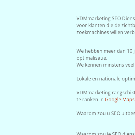
VDMmarketing SEO Dienst
voor klanten die de zicht
zoekmachines willen verb
We hebben meer dan 10 j
optimalisatie.
We kennen minstens veel 
Lokale en nationale optima
VDMmarketing rangschikt j
te ranken in
Google Maps
Waarom zou u SEO uitbes
Waarom zou je SEO dienst