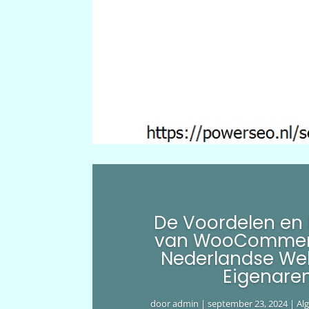
De Voordelen en
van WooCommer
Nederlandse We
Eigenare
door
admin
|
september 23, 2024
|
Al