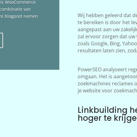
n is WooCommerce
 combinatie van
Wij hebben geleerd dat d
deze blogpost nemen
te bereiken is door het le
aangepast aan uw zakelij
zal ervoor zorgen dat uw
zoals Google, Bing, Yahoo!
resultaten laten zien, zod
PowerSEO analyseert rege
omgaan. Het is aangetoon
zoekmachines reclames ov
je website voor zoekmach
Linkbuilding h
hoger te krijg