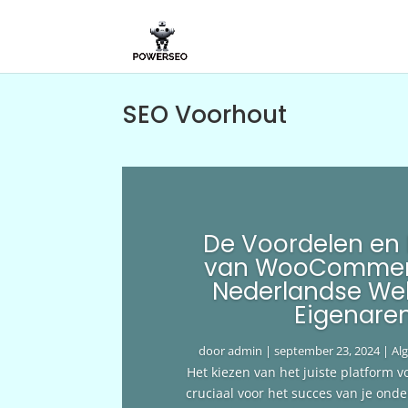
SEO Voorhout
De Voordelen en
van WooCommer
Nederlandse We
Eigenare
door
admin
|
september 23, 2024
|
Al
Het kiezen van het juiste platform v
cruciaal voor het succes van je ond