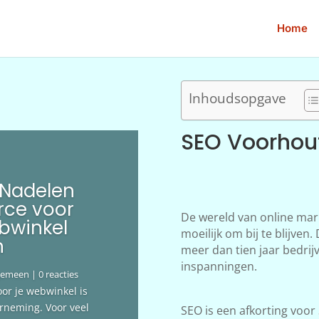
Home
Inhoudsopgave
SEO Voorhou
 Nadelen
ce voor
De wereld van online mar
bwinkel
moeilijk om bij te blijve
n
meer dan tien jaar bedrij
inspanningen.
gemeen
| 0 reacties
oor je webwinkel is
erneming. Voor veel
SEO is een afkorting voor