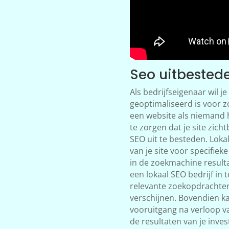
Seo uitbested
Als bedrijfseigenaar wil je
geoptimaliseerd is voor z
een website als niemand
te zorgen dat je site zich
SEO uit te besteden. Loka
van je site voor specifiek
in de zoekmachine resulta
een lokaal SEO bedrijf in 
relevante zoekopdrachten
verschijnen. Bovendien kan
vooruitgang na verloop va
de resultaten van je inve