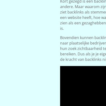
Kort gezegd is een backli
andere. Maar waarom zijn
ziet backlinks als stemm
een website heeft, hoe waa
zien als een gezaghebben
is.
Bovendien kunnen backlin
naar plaatselijke bedrijve
hun zoek zichtbaarheid t
bereiken. Dus als je je ei
de kracht van backlinks ni