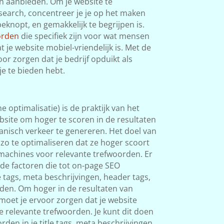
n aanbieden. Om je website te
search, concentreer je je op het maken
beknopt, en gemakkelijk te begrijpen is.
orden
die specifiek zijn voor wat mensen
 je website mobiel-vriendelijk is. Met de
oor zorgen dat je bedrijf opduikt als
e te bieden hebt.
optimalisatie) is de praktijk van het
bsite om hoger te scoren in de resultaten
nisch verkeer te genereren. Het doel van
 zo te optimaliseren dat ze hoger scoort
kmachines voor relevante trefwoorden. Er
ende factoren die tot on-page SEO
e tags, meta beschrijvingen, header tags,
rden. Om hoger in de resultaten van
oet je ervoor zorgen dat je website
e relevante trefwoorden. Je kunt dit doen
den in je title tags, meta beschrijvingen,