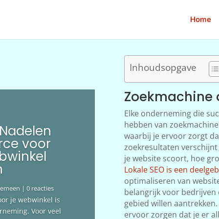
Home
Inhoudsopgave
Zoekmachine o
Elke onderneming die succ
hebben van zoekmachine op
 Nadelen
waarbij je ervoor zorgt da
ce voor
zoekresultaten verschijn
bwinkel
je website scoort, hoe g
n
Lokale SEO is een deelge
optimaliseren van websites
gemeen
| 0 reacties
belangrijk voor bedrijven
oor je webwinkel is
gebied willen aantrekken. A
erneming. Voor veel
ervoor zorgen dat je er a