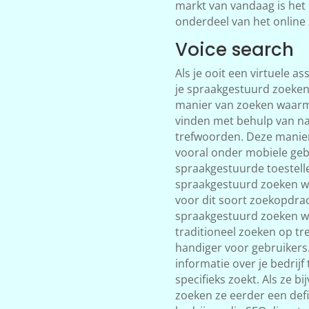
markt van vandaag is het
onderdeel van het online
Voice search
Als je ooit een virtuele as
je spraakgestuurd zoeken
manier van zoeken waarm
vinden met behulp van nat
trefwoorden. Deze manier
vooral onder mobiele geb
spraakgestuurde toestelle
spraakgestuurd zoeken we
voor dit soort zoekopdra
spraakgestuurd zoeken wo
traditioneel zoeken op tr
handiger voor gebruikers
informatie over je bedrijf 
specifieks zoekt. Als ze b
zoeken ze eerder een defin