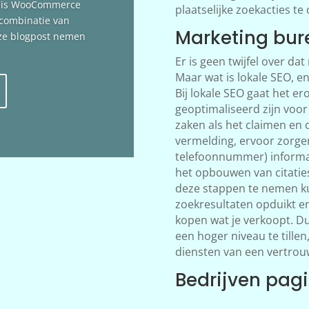
n is WooCommerce
plaatselijke zoekacties te
 combinatie van
Marketing bur
deze blogpost nemen
Er is geen twijfel over dat
Maar wat is lokale SEO, en
Bij lokale SEO gaat het e
geoptimaliseerd zijn voor
zaken als het claimen en 
vermelding, ervoor zorge
telefoonnummer) informati
het opbouwen van citatie
deze stappen te nemen kun
zoekresultaten opduikt en
kopen wat je verkoopt. Du
een hoger niveau te tillen
diensten van een vertrou
Bedrijven pag