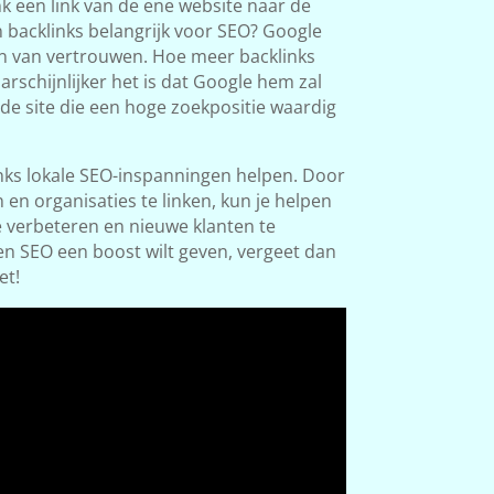
nk een link van de ene website naar de
 backlinks belangrijk voor SEO? Google
en van vertrouwen. Hoe meer backlinks
rschijnlijker het is dat Google hem zal
de site die een hoge zoekpositie waardig
ks lokale SEO-inspanningen helpen. Door
n en organisaties te linken, kun je helpen
e verbeteren en nieuwe klanten te
gen SEO een boost wilt geven, vergeet dan
et!