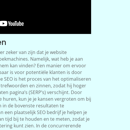
en
 er zeker van zijn dat je website
oekmachines. Namelijk, wat heb je aan
 hem kan vinden? Een manier om ervoor
tbaar is voor potentiële klanten is door
le SEO is het proces van het optimaliseren
e trefwoorden en zinnen, zodat hij hoger
ten pagina’s (SERP’s) verschijnt. Door
te huren, kun je je kansen vergroten om bij
 in de bovenste resultaten te
 een plaatselijk SEO bedrijf je helpen je
n tijd bij te houden en te meten, zodat je
stering kunt zien. In de concurrerende