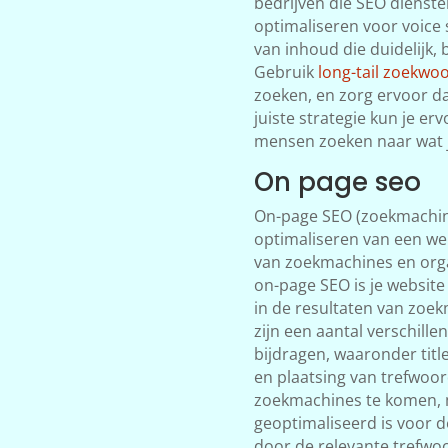
bedrijven die SEO dienste
optimaliseren voor voice 
van inhoud die duidelijk, 
Gebruik
long-tail zoekwo
zoeken, en zorg ervoor dat
juiste strategie kun je erv
mensen zoeken naar wat j
On page seo
On-page SEO (zoekmachine 
optimaliseren van een we
van zoekmachines en orga
on-page SEO is je website
in de resultaten van zoe
zijn een aantal verschill
bijdragen, waaronder titl
en plaatsing van trefwoo
zoekmachines te komen, m
geoptimaliseerd is voor d
door de relevante trefwoor