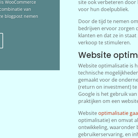
site ook verbeteren door 
n is WooCommerce
voor hun doelpubliek.
 combinatie van
deze blogpost nemen
Door de tijd te nemen om
bedrijven ervoor zorgen d
klanten en dat ze in staat
verkoop te stimuleren.
Website optim
Website optimalisatie is 
technische mogelijkheden
gemaakt voor de ondernem
(return on investment) te
Google is het gebruik van
praktijken om een websit
Website
optimalisatie ga
optimalisatie) en omvat a
ontwikkeling, waaronder b
gebruikerservaring, en in