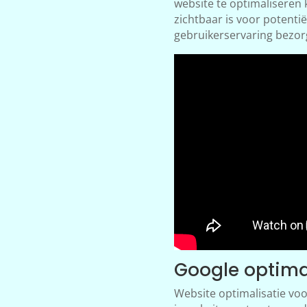
website te optimaliseren k
zichtbaar is voor potentië
gebruikerservaring bezor
Google optima
Website optimalisatie voo