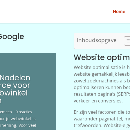
Home
Google
Inhoudsopgave
Website optim
Website optimalisatie is 
website gemakkelijk leesb
 Nadelen
zowel zoekmachines als b
ce voor
optimaliseren kunnen bed
bwinkel
resultaten pagina’s (SERP
n
verkeer en conversies.
Er zijn veel factoren die t
gemeen
| 0 reacties
waaronder paginatitel, me
oor je webwinkel is
trefwoorden. Website-eig
erneming. Voor veel