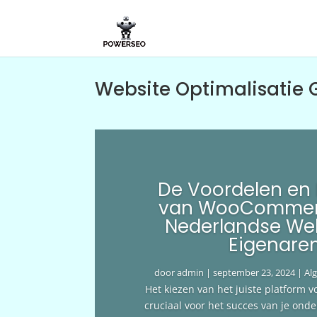
Website Optimalisatie 
De Voordelen en
van WooCommer
Nederlandse We
Eigenare
door
admin
|
september 23, 2024
|
Al
Het kiezen van het juiste platform v
cruciaal voor het succes van je ond