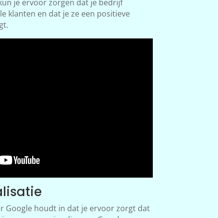
un je ervoor zorgen dat je bedrijf
le klanten en dat je ze een positieve
gt.
lisatie
r Google houdt in dat je ervoor zorgt dat