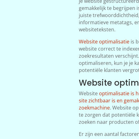
je website gestructureerd
gemakkelijk te begrijpen i
juiste trefwoorddichthei
informatieve metatags, en
websiteteksten.
Website optimalisatie
is b
website correct te indexe
zoekresultaten verschijnt
optimaliseren, kun je je
potentiële klanten vergro
Website optim
Website
optimalisatie is 
site zichtbaar is en gema
zoekmachine
. Website op
te zorgen dat potentiële k
zoeken naar producten of 
Er zijn een aantal factoren