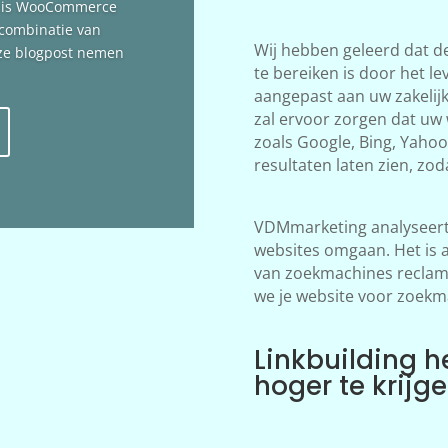
n is WooCommerce
 combinatie van
Wij hebben geleerd dat d
deze blogpost nemen
te bereiken is door het le
aangepast aan uw zakelij
zal ervoor zorgen dat uw
zoals Google, Bing, Yahoo!
resultaten laten zien, zod
VDMmarketing analyseert 
websites omgaan. Het is 
van zoekmachines reclame
we je website voor zoekm
Linkbuilding h
hoger te krijg