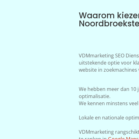
Waarom kieze
Noordbroekst
VDMmarketing SEO Dienst
uitstekende optie voor kl
website in zoekmachines 
We hebben meer dan 10 j
optimalisatie.
We kennen minstens veel 
Lokale en nationale optima
VDMmarketing rangschikt j
te ranken in
Google Maps