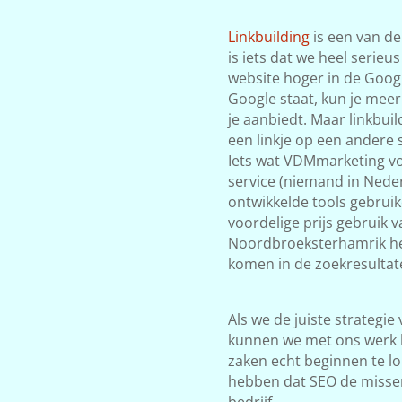
Linkbuilding
is een van de
is iets dat we heel serieu
website hoger in de Google
Google staat, kun je meer
je aanbiedt. Maar linkbuil
een linkje op een andere s
Iets wat VDMmarketing vol
service (niemand in Neder
ontwikkelde tools gebrui
voordelige prijs gebruik 
Noordbroeksterhamrik heeft
komen in de zoekresultat
Als we de juiste strategie
kunnen we met ons werk 
zaken echt beginnen te lop
hebben dat SEO de misse
bedrijf.