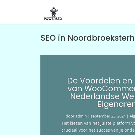
SEO in Noordbroekster
De Voordelen en
van WooCommer
Nederlandse We
Eigenare
door
admin
|
september 23, 2024
|
Al
Het kiezen van het juiste platform v
cruciaal voor het succes van je ond