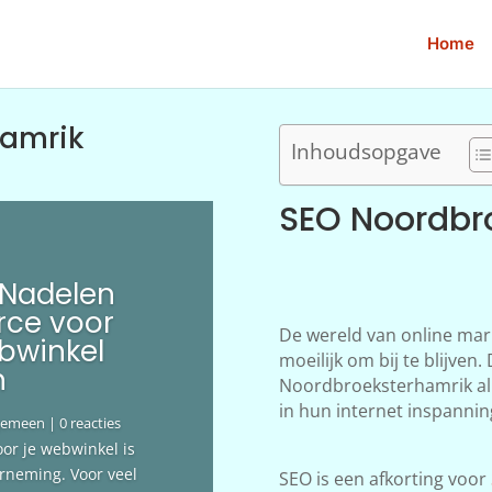
Home
hamrik
Inhoudsopgave
SEO Noordbr
 Nadelen
ce voor
De wereld van online mar
bwinkel
moeilijk om bij te blijve
n
Noordbroeksterhamrik al 
in hun internet inspannin
gemeen
| 0 reacties
oor je webwinkel is
erneming. Voor veel
SEO is een afkorting voor